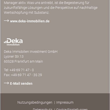
Manager aktiv. Was uns antreibt, ist die Begeisterung für
zukunftsfähige Lösungen und die Perspektive auf nachhaltige
Wertschöpfung mit Substanz.
www.deka-immobilien.de
Deka Immobilien Investment GmbH
Lyoner Str.13
60528 Frankfurt am Main
Tel: +49 69 71 47 - 0
Fax: +49 69 71 47 - 35 29
E-Mail senden
Nutzungsbedingungen
Impressum
Datenschutz
Cookie Einstellungen