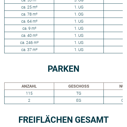
ca. 25 m²
1. UG
L
ca. 78 m²
1. OG
L
ca. 64 m²
1. UG
L
ca. 9 m²
1. UG
L
ca. 40 m²
1. UG
L
ca. 246 m²
1. UG
L
ca. 37 m²
1. UG
L
PARKEN
ANZAHL
GESCHOSS
NU
115
TG
In
2
EG
Ou
FREIFLÄCHEN GESAMT